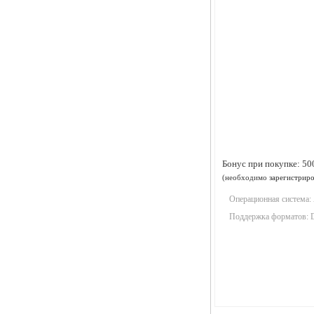
Бонус при покупке:
50
(необходимо
зарегистриро
Операционная система:
Поддержка форматов: