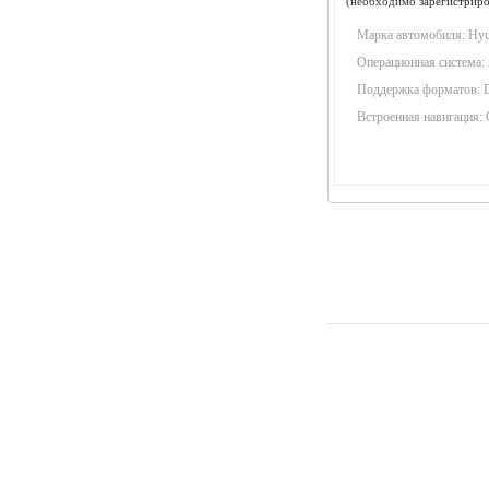
(необходимо
зарегистриро
Марка автомобиля:
Hyu
Операционная система:
Поддержка форматов:
Встроенная навигация: