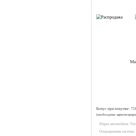
Ма
Бонус при покупке:
71
(необходимо
зарегистриро
Марка автомобиля:
Nis
Операционная система: