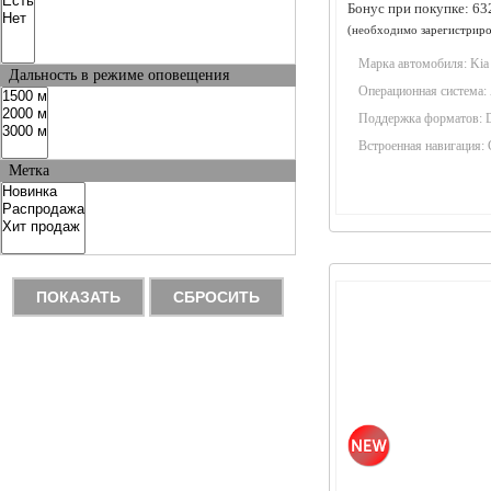
Бонус при покупке:
63
(необходимо
зарегистриро
Марка автомобиля:
Kia
Дальность в режиме оповещения
Операционная система:
Поддержка форматов:
Встроенная навигация:
Метка
ПОКАЗАТЬ
СБРОСИТЬ