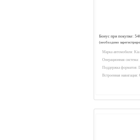
Бонус при покупке:
54
(необходимо
зарегистриро
Марка автомобиля:
Kia
Операционная система:
Поддержка форматов:
Встроенная навигация: