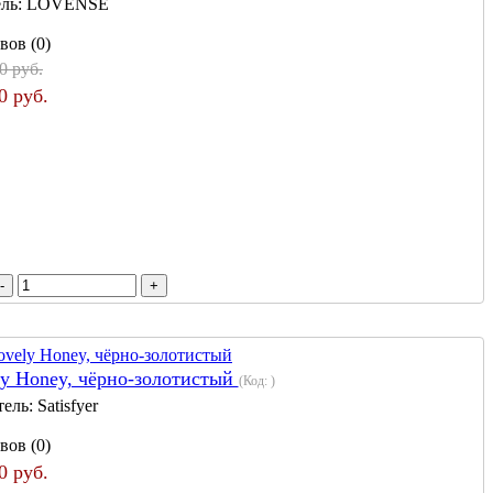
ль:
LOVENSE
вов (0)
0 руб.
0 руб.
ly Honey, чёрно-золотистый
(Код:
)
тель:
Satisfyer
вов (0)
0 руб.