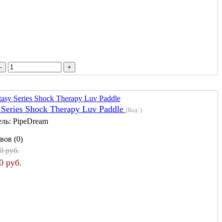
 Series Shock Therapy Luv Paddle
(Код:
)
ель:
PipeDream
вов (0)
0 руб.
0 руб.