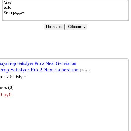
Показать
Сбросить
ор Satisfyer Pro 2 Next Generation
(Код:
)
тель:
Satisfyer
вов (0)
0 руб.