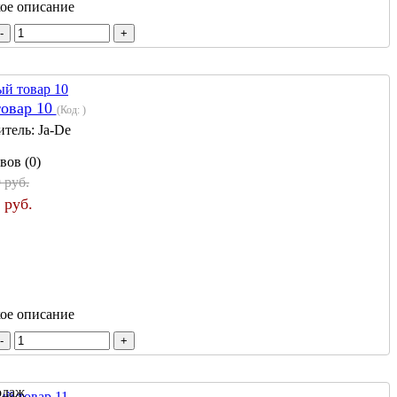
кое описание
товар 10
(Код:
)
итель:
Ja-De
вов (0)
 руб.
 руб.
кое описание