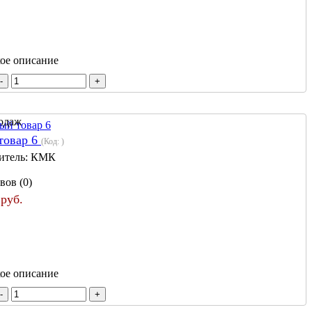
кое описание
товар 6
(Код:
)
итель:
КМК
вов (0)
 руб.
кое описание