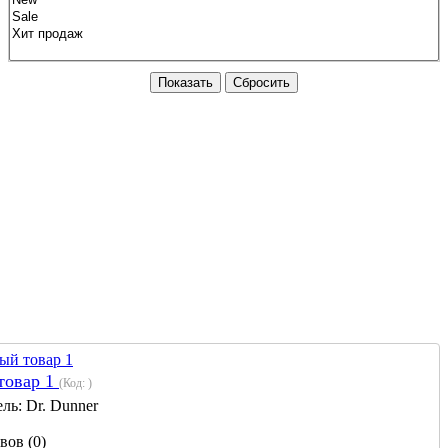
Показать
Сбросить
товар 1
(Код:
)
ель:
Dr. Dunner
вов (0)