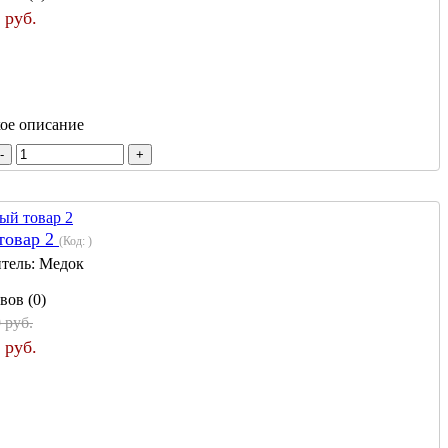
 руб.
кое описание
товар 2
(Код:
)
тель:
Медок
вов (0)
 руб.
 руб.