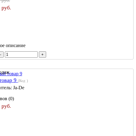
 руб.
 руб.
кое описание
товар 9
(Код:
)
итель:
Ja-De
вов (0)
 руб.