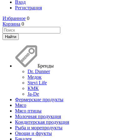
Вход
Регистрация
Избранное
0
Корзина
0
Бренды
Dr. Dunner
Медок
Stevi Life
КМК
Ja-De
Фермерские продукты
Мясо
Мясо птицы
Молочная продукция
Кондитерская продукция
Рыба и морепродукты
Овощи и фрукты
Бакалея