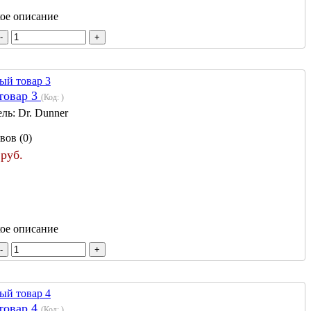
кое описание
товар 3
(Код:
)
ель:
Dr. Dunner
вов (0)
 руб.
кое описание
товар 4
(Код:
)