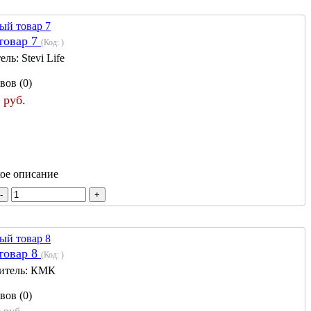
товар 7
(Код:
)
ель:
Stevi Life
вов (0)
 руб.
кое описание
товар 8
(Код:
)
итель:
КМК
вов (0)