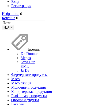
Вход
Регистрация
Избранное
0
Корзина
0
Бренды
Dr. Dunner
Медок
Stevi Life
КМК
Ja-De
Фермерские продукты
Мясо
Мясо птицы
Молочная продукция
Кондитерская продукция
Рыба и морепродукты
Овощи и фрукты
Бакалея